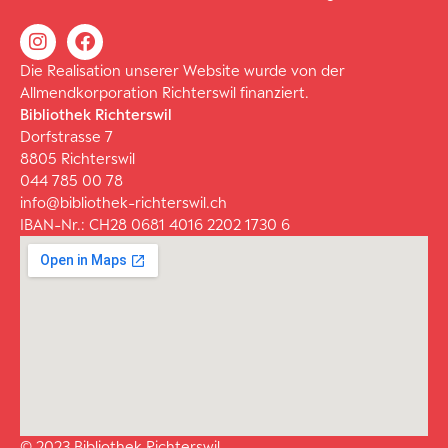
Die Realisation unserer Website wurde von der
Allmendkorporation Richterswil finanziert.
Bibliothek Richterswil
Dorfstrasse 7
8805 Richterswil
044 785 00 78
info@bibliothek-richterswil.ch
IBAN-Nr.: CH28 0681 4016 2202 1730 6
© 2023 Bibliothek Richterswil